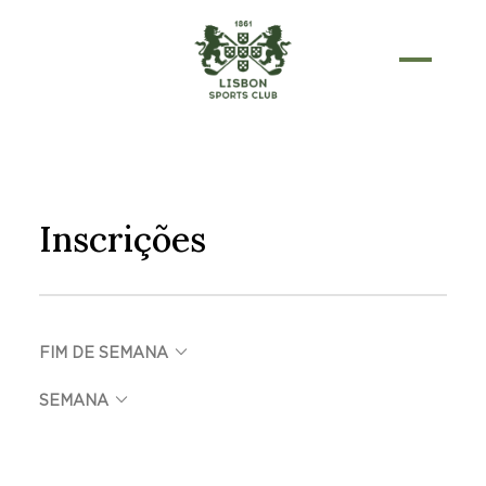
Skip
to
content
Inscrições
keyboard_arrow_down
FIM DE SEMANA
keyboard_arrow_down
SEMANA