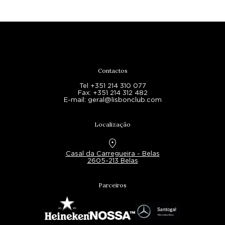
Contactos
Tel +351 214 310 077
Fax: +351 214 312 482
E-mail: geral@lisbonclub.com
Localização
location_on
Casal da Carregueira - Belas
2605-213 Belas
Parceiros