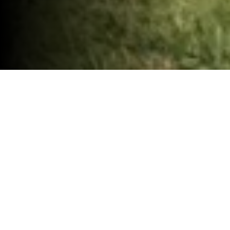
LSC no Inter-Clubes Pitch & Putt
Decorreu, no passado fim de semana, 12 e 13