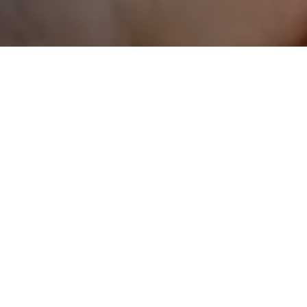
 fique a conhecer os
torneios em disputa
no mês de
tante para a vida desportiva do clube.