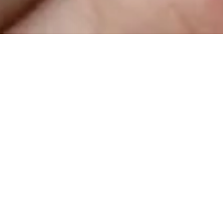
 setembro e faça a sua
inscrição
. Venha