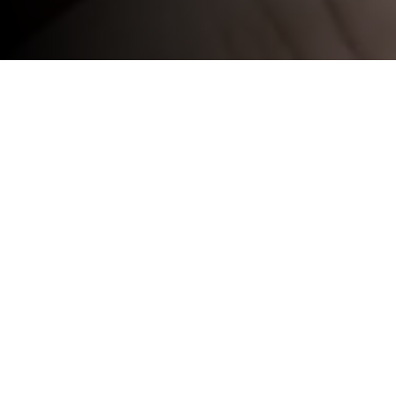
Conheça o Calendário
Na rúbrica Act. Desportiva do nosso site
participar. A sua presença é muito impor