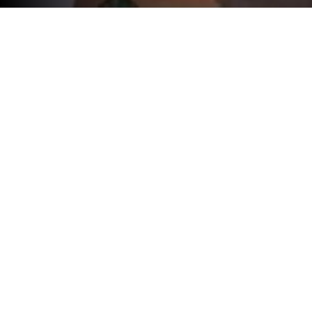
Campeões revalidam títulos
Este fim-de-semana jogou-se o Club
Championship, competição mais importante
do Lisbon Sports Club e que define os
campeões de 2024. Em senhoras, Patrícia
Nunes Pedro voltou a vencer depois de uma
ano de interregno. Soma assim mais um título
de campeã ao seu impressionante palmares