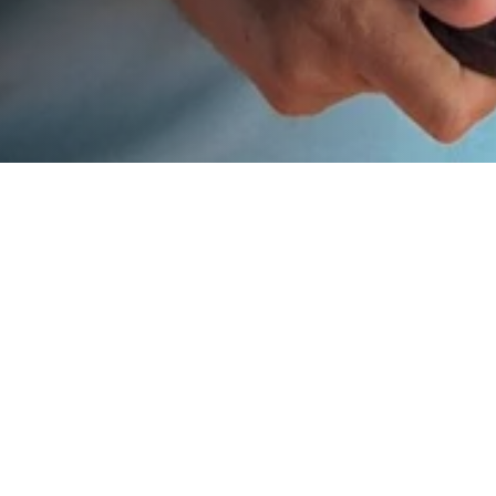
negie Cup
 da Carnegie Cup com 41 pontos.