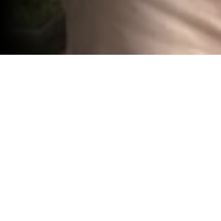
Pedro Nunes vence Coronation
Pedro Nunes foi o grande vencedor da
Coronation Cup 2024, uma competição jogada
no modalidade ecletic medal net. A 3