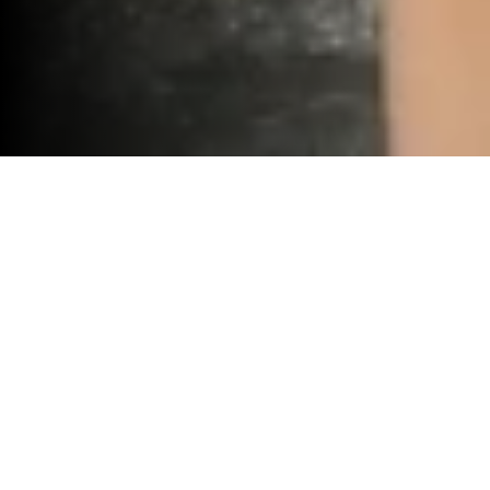
Irmãos Bianchi vencem torneio pares
mistos