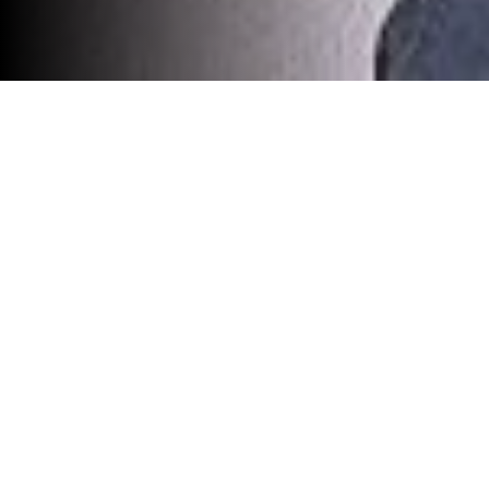
Pedro Caria vence com 64 net
Pedro Caria venceu a Symington Cup e já tem
o seu nome registado para a posteridade. Com
uma grande volta de 64 net, ganhou no
desempate por melhor segunda volta a
Lourenço Araujo, que apesar do excelente