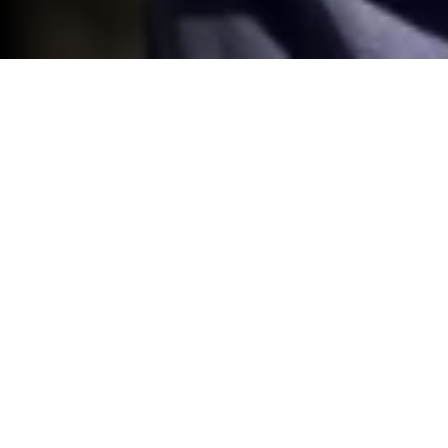
Isabel Dray vence Symington Cup com
exibição de luxo
Isabel Dray foi a grande vencedora da
Symington Cup, competição que se disputa
desde 1927. Uma exibição de luxo na segunda